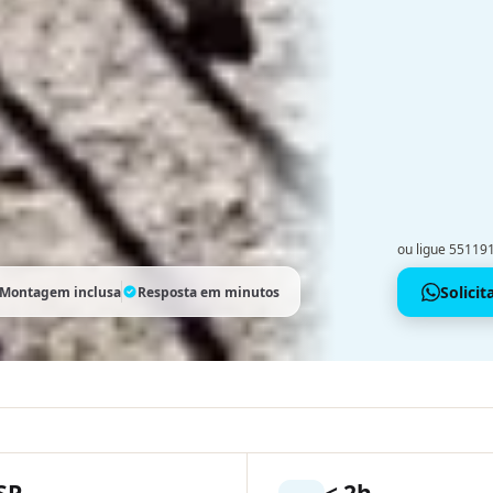
ou ligue 5511
Solici
Montagem inclusa
Resposta em minutos
SP
< 2h