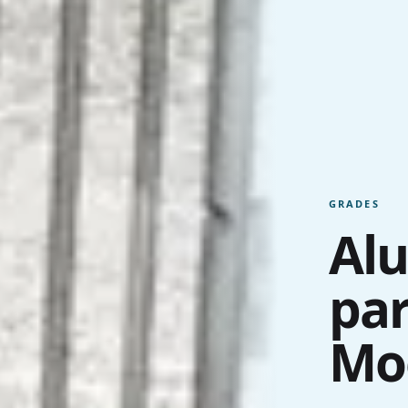
GRADES
Alu
pa
Mo