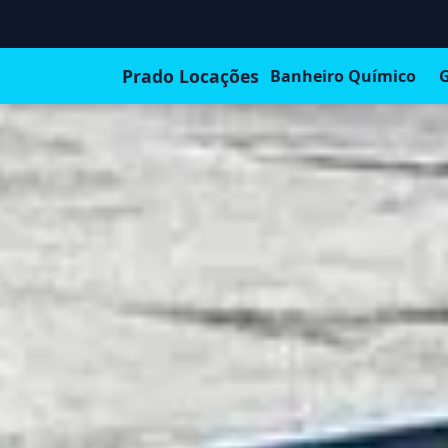
Prado Locações
Banheiro Químico
G