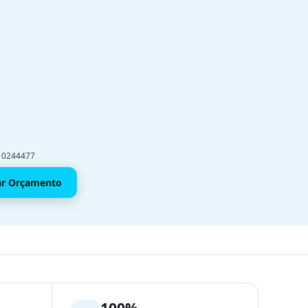
910244477
tar Orçamento
100%