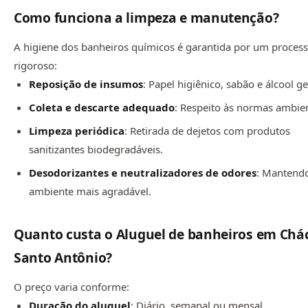
Como funciona a limpeza e manutenção?
A higiene dos banheiros químicos é garantida por um proces
rigoroso:
Reposição de insumos
: Papel higiênico, sabão e álcool ge
Coleta e descarte adequado
: Respeito às normas ambien
Limpeza periódica
: Retirada de dejetos com produtos
sanitizantes biodegradáveis.
Desodorizantes e neutralizadores de odores
: Mantend
ambiente mais agradável.
Quanto custa o Aluguel de banheiros em Chác
Santo Antônio?
O preço varia conforme:
Duração do aluguel
: Diário, semanal ou mensal.