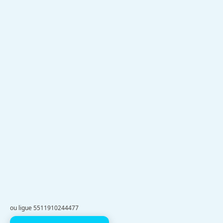
ou ligue 5511910244477