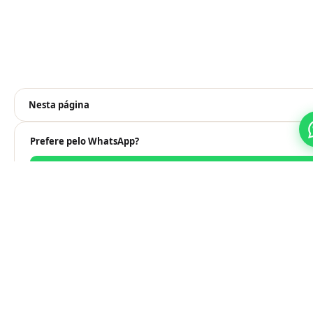
Nesta página
Prefere pelo WhatsApp?
Falar no WhatsApp
Veja também
Aluguel de Gradil para Obras
Aluguel de Gradil para Eventos 2 Alturas {year}
Aluguel Grades Premium para Eventos