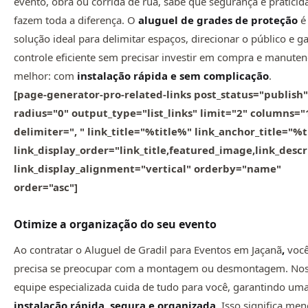
evento, obra ou corrida de rua, sabe que segurança e praticid
fazem toda a diferença. O
aluguel de grades de proteção
é
solução ideal para delimitar espaços, direcionar o público e ga
controle eficiente sem precisar investir em compra e manuten
melhor: com
instalação rápida e sem complicação
.
[page-generator-pro-related-links post_status="publish"
radius="0" output_type="list_links" limit="2" columns="
delimiter=", " link_title="%title%" link_anchor_title="%
link_display_order="link_title,featured_image,link_descr
link_display_alignment="vertical" orderby="name"
order="asc"]
Otimize a organização do seu evento
Ao contratar o Aluguel de Gradil para Eventos em Jaçanã
,
você
precisa se preocupar com a montagem ou desmontagem. No
equipe especializada cuida de tudo para você, garantindo um
instalação rápida, segura e organizada
. Isso significa me