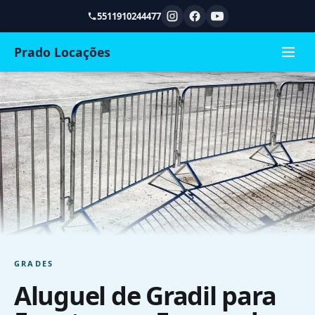
5511910244477
Prado Locações
GRADES
Aluguel de Gradil para