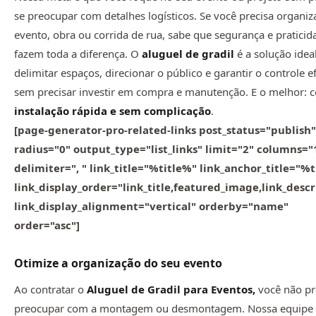
se preocupar com detalhes logísticos. Se você precisa organi
evento, obra ou corrida de rua, sabe que segurança e praticid
fazem toda a diferença. O
aluguel de gradil
é a solução idea
delimitar espaços, direcionar o público e garantir o controle ef
sem precisar investir em compra e manutenção. E o melhor: 
instalação rápida e sem complicação
.
[page-generator-pro-related-links post_status="publish"
radius="0" output_type="list_links" limit="2" columns="
delimiter=", " link_title="%title%" link_anchor_title="%
link_display_order="link_title,featured_image,link_descr
link_display_alignment="vertical" orderby="name"
order="asc"]
Otimize a organização do seu evento
Ao contratar o
Aluguel de Gradil para Eventos,
você não pr
preocupar com a montagem ou desmontagem. Nossa equipe