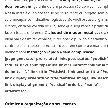
desmontagem
, garantindo um processo rápido e sem compl
Nossa meta é que você foque no seu evento ou projeto sem p
se preocupar com detalhes logísticos. Se você precisa organi
evento, obra ou corrida de rua, sabe que segurança e praticid
fazem toda a diferença. O
aluguel de grades metálicas
é a 
ideal para delimitar espaços, direcionar o público e garantir o
controle eficiente sem precisar investir em compra e manuten
melhor: com
instalação rápida e sem complicação
.
[page-generator-pro-related-links post_status="publish"
radius="0" output_type="list_links" limit="2" columns="
delimiter=", " link_title="%title%" link_anchor_title="%
link_display_order="link_title,featured_image,link_descr
link_display_alignment="vertical" orderby="name"
order="asc"]
Otimize a organização do seu evento