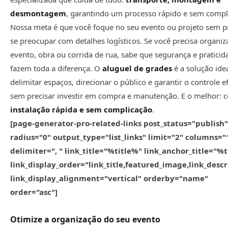
desmontagem
, garantindo um processo rápido e sem compl
Nossa meta é que você foque no seu evento ou projeto sem p
se preocupar com detalhes logísticos. Se você precisa organi
evento, obra ou corrida de rua, sabe que segurança e praticid
fazem toda a diferença. O
aluguel de grades
é a solução ide
delimitar espaços, direcionar o público e garantir o controle ef
sem precisar investir em compra e manutenção. E o melhor: 
instalação rápida e sem complicação
.
[page-generator-pro-related-links post_status="publish"
radius="0" output_type="list_links" limit="2" columns="
delimiter=", " link_title="%title%" link_anchor_title="%
link_display_order="link_title,featured_image,link_descr
link_display_alignment="vertical" orderby="name"
order="asc"]
Otimize a organização do seu evento