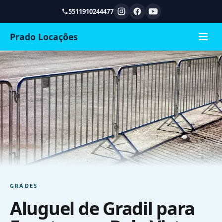
5511910244477
Prado Locações
GRADES
Aluguel de Gradil para