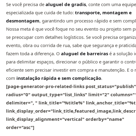
Se você precisa de
aluguel de gradis
, conte com uma equip
especializada que cuida de tudo:
transporte, montagem e
desmontagem
, garantindo um processo rápido e sem compl
Nossa meta é que você foque no seu evento ou projeto sem p
se preocupar com detalhes logísticos. Se você precisa organi
evento, obra ou corrida de rua, sabe que segurança e praticid
fazem toda a diferença. O
aluguel de barreiras
é a solução i
para delimitar espaços, direcionar o público e garantir o contr
eficiente sem precisar investir em compra e manutenção. E o 
com
instalação rápida e sem complicação
.
[page-generator-pro-related-links post_status="publish"
radius="0" output_type="list_links" limit="2" columns="
delimiter=", " link_title="%title%" link_anchor_title="%
link_display_order="link_title,featured_image,link_descr
link_display_alignment="vertical" orderby="name"
order="asc"]