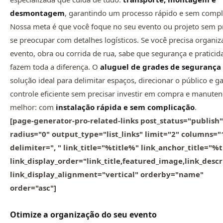
desmontagem
, garantindo um processo rápido e sem compl
Nossa meta é que você foque no seu evento ou projeto sem p
se preocupar com detalhes logísticos. Se você precisa organi
evento, obra ou corrida de rua, sabe que segurança e praticid
fazem toda a diferença. O
aluguel de grades de segurança
solução ideal para delimitar espaços, direcionar o público e ga
controle eficiente sem precisar investir em compra e manuten
melhor: com
instalação rápida e sem complicação
.
[page-generator-pro-related-links post_status="publish"
radius="0" output_type="list_links" limit="2" columns="
delimiter=", " link_title="%title%" link_anchor_title="%
link_display_order="link_title,featured_image,link_descr
link_display_alignment="vertical" orderby="name"
order="asc"]
Otimize a organização do seu evento