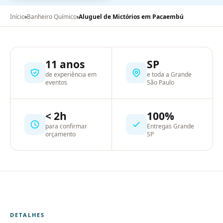
Início
›
Banheiro Químico
›
Aluguel de Mictórios em Pacaembú
11 anos
SP
de experiência em
e toda a Grande
eventos
São Paulo
< 2h
100%
para confirmar
Entregas Grande
orçamento
SP
DETALHES