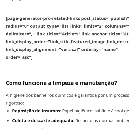
[page-generator-pro-related-links post_status="publish"
radius="0" output_type="list_links" limit="2" columns="
delimiter=", " link_title="%title%" link_anchor_title="%
link_display_order="link_title,featured_image,link_descr
link_display_alignment="vertical" orderby="name"
order="asc"]
Como funciona a limpeza e manutenção?
A higiene dos banheiros químicos é garantida por um proces
rigoroso:
Reposição de insumos
: Papel higiênico, sabão e álcool ge
Coleta e descarte adequado
: Respeito às normas ambien