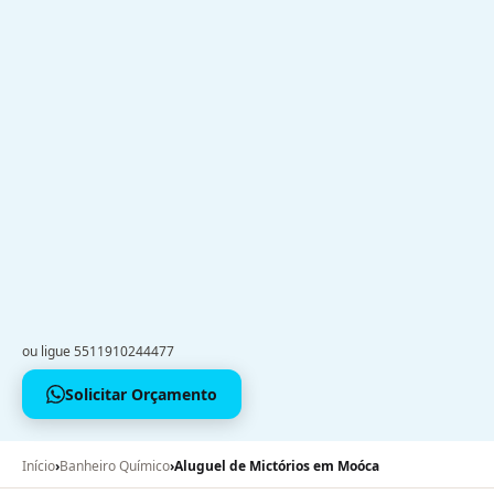
ou ligue 5511910244477
Solicitar Orçamento
Início
›
Banheiro Químico
›
Aluguel de Mictórios em Moóca