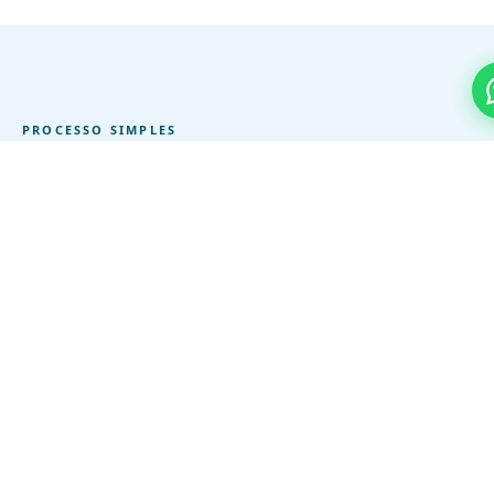
PROCESSO SIMPLES
Do orçamento ao evento em 3
passos
01
Solicite pelo WhatsApp
Mande a data, o local e o que precisa. Respondemos com
disponibilidade e orçamento em menos de 2 horas.