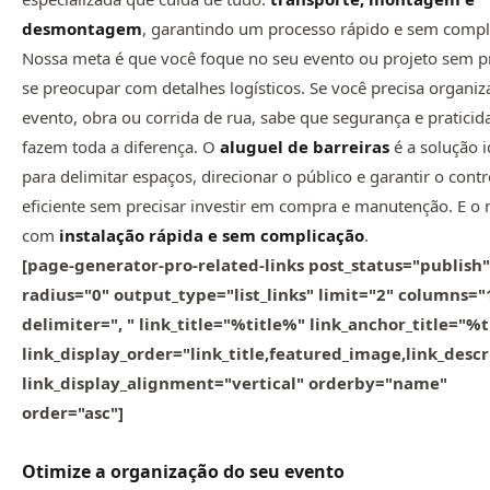
desmontagem
, garantindo um processo rápido e sem compl
Nossa meta é que você foque no seu evento ou projeto sem p
se preocupar com detalhes logísticos. Se você precisa organi
evento, obra ou corrida de rua, sabe que segurança e praticid
fazem toda a diferença. O
aluguel de barreiras
é a solução i
para delimitar espaços, direcionar o público e garantir o contr
eficiente sem precisar investir em compra e manutenção. E o 
com
instalação rápida e sem complicação
.
[page-generator-pro-related-links post_status="publish"
radius="0" output_type="list_links" limit="2" columns="
delimiter=", " link_title="%title%" link_anchor_title="%
link_display_order="link_title,featured_image,link_descr
link_display_alignment="vertical" orderby="name"
order="asc"]
Otimize a organização do seu evento