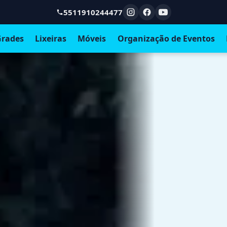
5511910244477
rades
Lixeiras
Móveis
Organização de Eventos