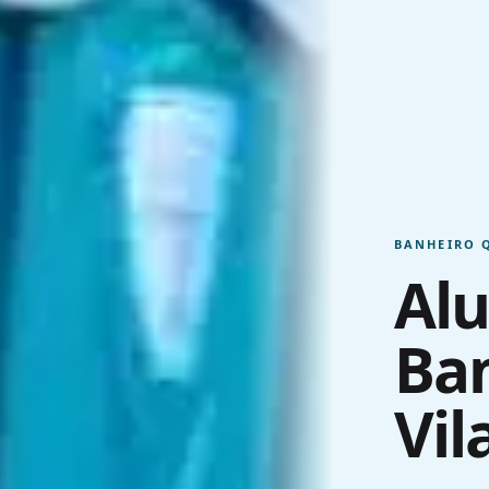
BANHEIRO 
Alu
Ban
Vil