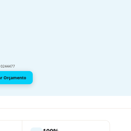
910244477
tar Orçamento
100%