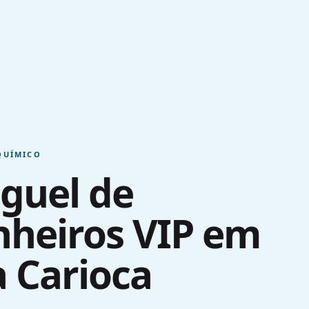
QUÍMICO
guel de
heiros VIP em
a Carioca