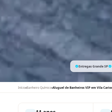
Entregas Grande SP
Início
›
Banheiro Químico
›
Aluguel de Banheiros VIP em Vila Cario
11 anos