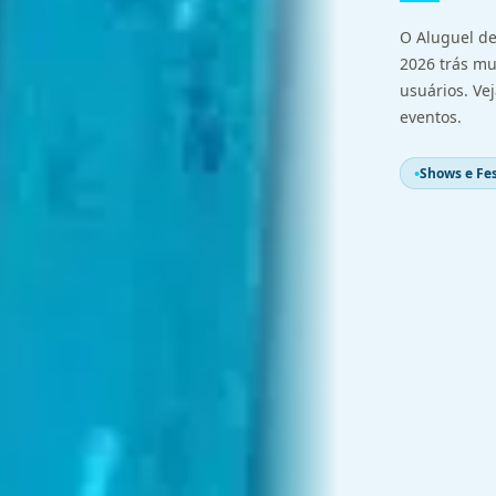
O Aluguel de
2026 trás mu
usuários. Ve
eventos.
Shows e Fes