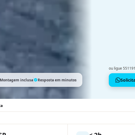
ou ligue 5511
Solici
Montagem inclusa
Resposta em minutos
ca
SP
< 2h