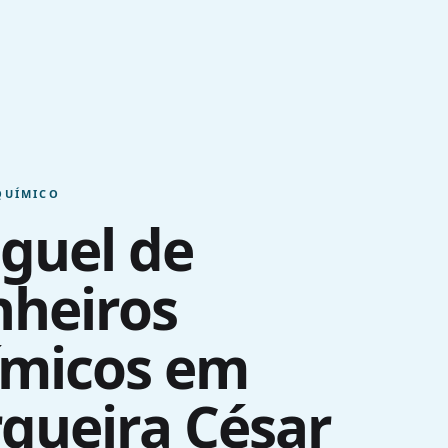
QUÍMICO
guel de
nheiros
ímicos em
queira César