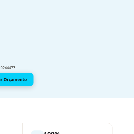
910244477
tar Orçamento
100%