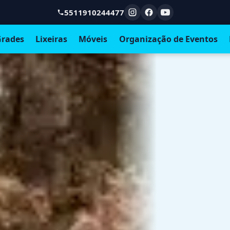
5511910244477
rades
Lixeiras
Móveis
Organização de Eventos