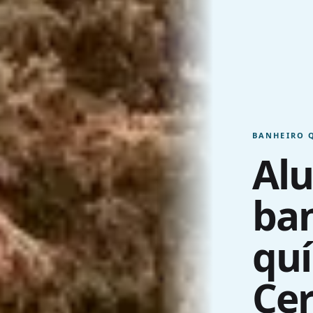
BANHEIRO 
Alu
ba
qu
Cer