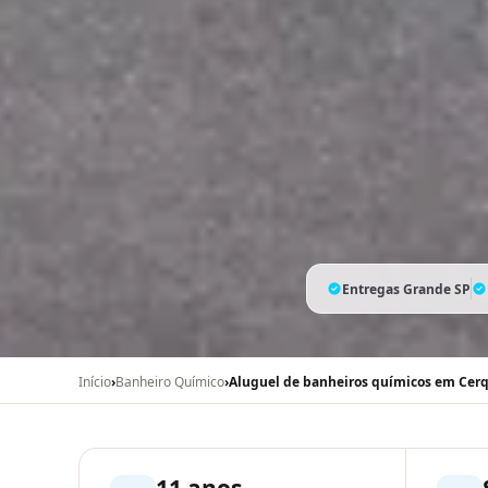
Entregas Grande SP
Início
›
Banheiro Químico
›
Aluguel de banheiros químicos em Cerq
11 anos