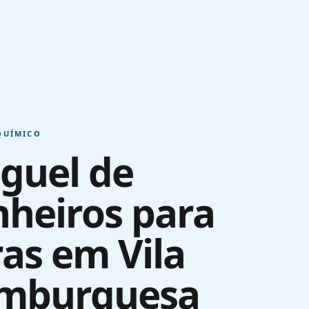
QUÍMICO
guel de
heiros para
as em Vila
mburguesa