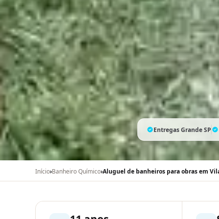
Entregas Grande SP
Início
›
Banheiro Químico
›
Aluguel de banheiros para obras em V
11 anos