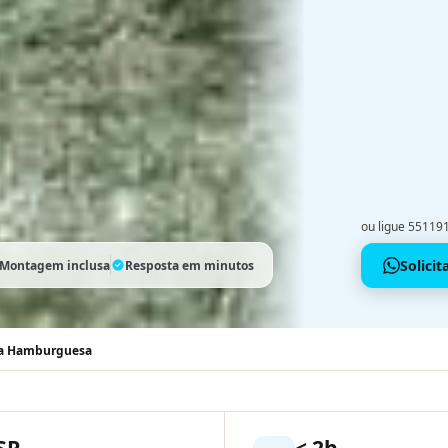
ou ligue 5511
Solici
Montagem inclusa
Resposta em minutos
ila Hamburguesa
SP
< 2h