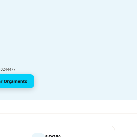
910244477
tar Orçamento
100%