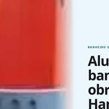
BANHEIRO 
Alu
ban
obr
Ha