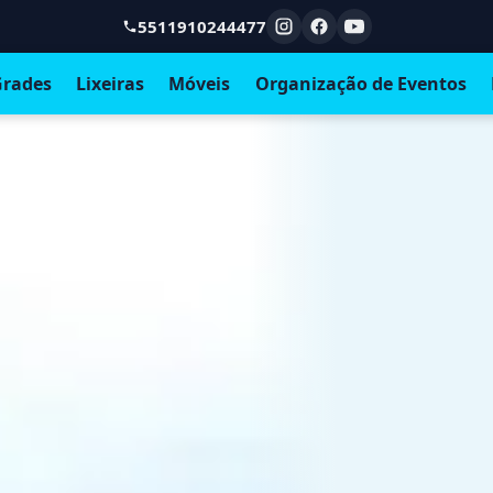
5511910244477
rades
Lixeiras
Móveis
Organização de Eventos