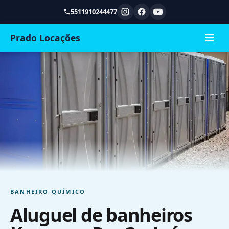
5511910244477
Prado Locações
BANHEIRO QUÍMICO
Aluguel de banheiros