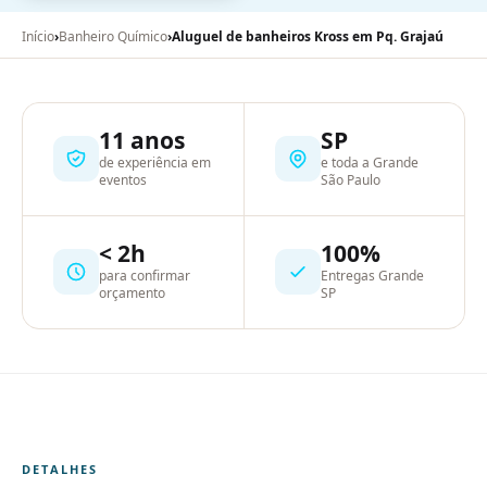
Início
›
Banheiro Químico
›
Aluguel de banheiros Kross em Pq. Grajaú
11 anos
SP
de experiência em
e toda a Grande
eventos
São Paulo
< 2h
100%
para confirmar
Entregas Grande
orçamento
SP
DETALHES