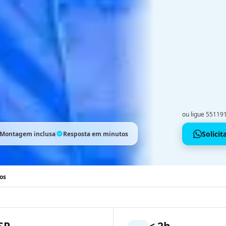
ou ligue 5511
Solici
Montagem inclusa
Resposta em minutos
os
SP
< 2h