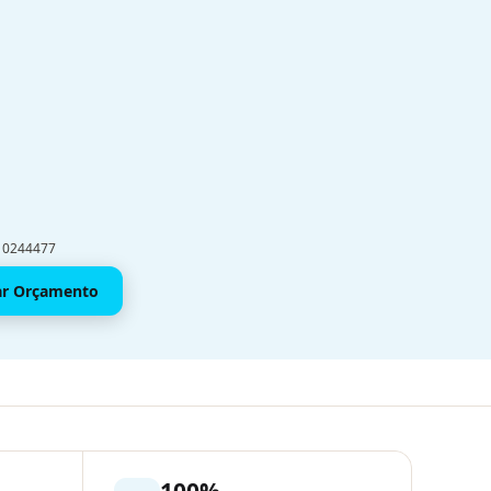
910244477
tar Orçamento
100%