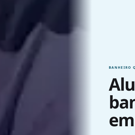
BANHEIRO 
Alu
ban
em 