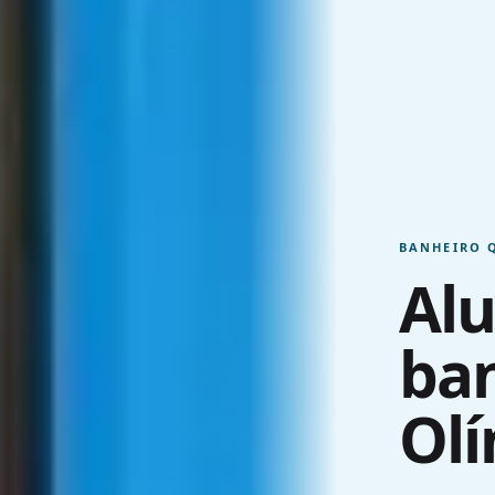
BANHEIRO 
Alu
ban
Ol