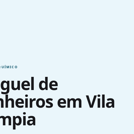
QUÍMICO
guel de
heiros em Vila
ímpia