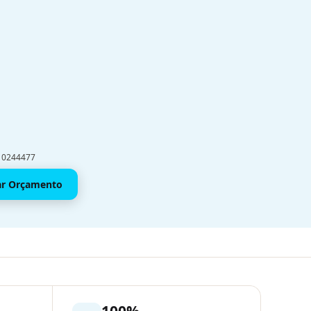
910244477
tar Orçamento
100%