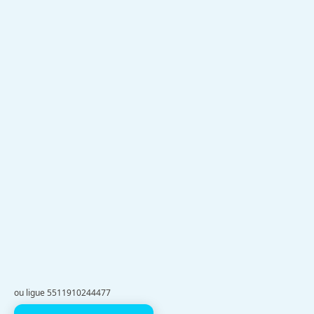
ou ligue 5511910244477