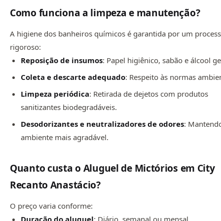
Como funciona a limpeza e manutenção?
A higiene dos banheiros químicos é garantida por um proces
rigoroso:
Reposição de insumos
: Papel higiênico, sabão e álcool ge
Coleta e descarte adequado
: Respeito às normas ambien
Limpeza periódica
: Retirada de dejetos com produtos
sanitizantes biodegradáveis.
Desodorizantes e neutralizadores de odores
: Mantend
ambiente mais agradável.
Quanto custa o Aluguel de Mictórios em City
Recanto Anastácio?
O preço varia conforme:
Duração do aluguel
: Diário, semanal ou mensal.