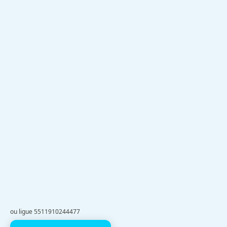
ou ligue 5511910244477