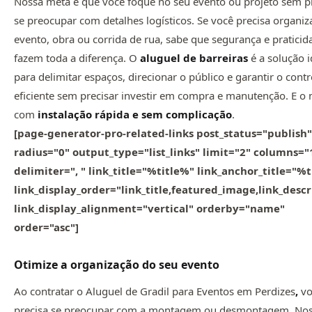
Nossa meta é que você foque no seu evento ou projeto sem p
se preocupar com detalhes logísticos. Se você precisa organi
evento, obra ou corrida de rua, sabe que segurança e praticid
fazem toda a diferença. O
aluguel de barreiras
é a solução i
para delimitar espaços, direcionar o público e garantir o contr
eficiente sem precisar investir em compra e manutenção. E o 
com
instalação rápida e sem complicação
.
[page-generator-pro-related-links post_status="publish"
radius="0" output_type="list_links" limit="2" columns="
delimiter=", " link_title="%title%" link_anchor_title="%
link_display_order="link_title,featured_image,link_descr
link_display_alignment="vertical" orderby="name"
order="asc"]
Otimize a organização do seu evento
Ao contratar o Aluguel de Gradil para Eventos em Perdizes
,
vo
precisa se preocupar com a montagem ou desmontagem. No