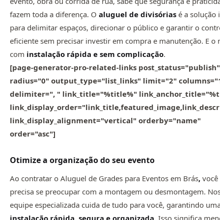
evento, obra ou corrida de rua, sabe que segurança e praticid
fazem toda a diferença. O
aluguel de divisórias
é a solução 
para delimitar espaços, direcionar o público e garantir o contr
eficiente sem precisar investir em compra e manutenção. E o 
com
instalação rápida e sem complicação
.
[page-generator-pro-related-links post_status="publish"
radius="0" output_type="list_links" limit="2" columns="
delimiter=", " link_title="%title%" link_anchor_title="%
link_display_order="link_title,featured_image,link_descr
link_display_alignment="vertical" orderby="name"
order="asc"]
Otimize a organização do seu evento
Ao contratar o Aluguel de Grades para Eventos em Brás
,
você
precisa se preocupar com a montagem ou desmontagem. No
equipe especializada cuida de tudo para você, garantindo um
instalação rápida, segura e organizada
. Isso significa me