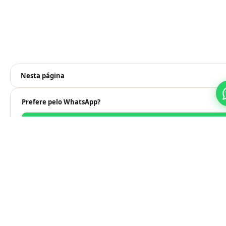
Nesta página
Prefere pelo WhatsApp?
Falar no WhatsApp
Veja também
Aluguel de Gradil para Obras
Aluguel de Gradil para Eventos 2 Alturas {year}
Aluguel Grades Premium para Eventos