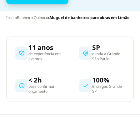
Início
›
Banheiro Químico
›
Aluguel de banheiros para obras em Limão
11 anos
SP
de experiência em
e toda a Grande
eventos
São Paulo
< 2h
100%
para confirmar
Entregas Grande
orçamento
SP