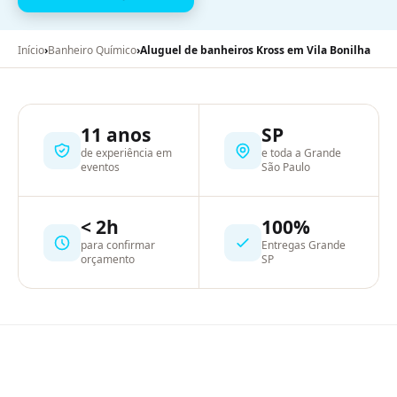
Início
›
Banheiro Químico
›
Aluguel de banheiros Kross em Vila Bonilha
11 anos
SP
de experiência em
e toda a Grande
eventos
São Paulo
< 2h
100%
para confirmar
Entregas Grande
orçamento
SP