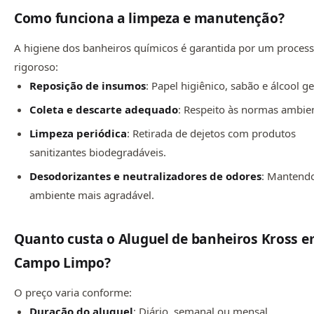
Como funciona a limpeza e manutenção?
A higiene dos banheiros químicos é garantida por um proces
rigoroso:
Reposição de insumos
: Papel higiênico, sabão e álcool ge
Coleta e descarte adequado
: Respeito às normas ambien
Limpeza periódica
: Retirada de dejetos com produtos
sanitizantes biodegradáveis.
Desodorizantes e neutralizadores de odores
: Mantend
ambiente mais agradável.
Quanto custa o Aluguel de banheiros Kross 
Campo Limpo?
O preço varia conforme:
Duração do aluguel
: Diário, semanal ou mensal.