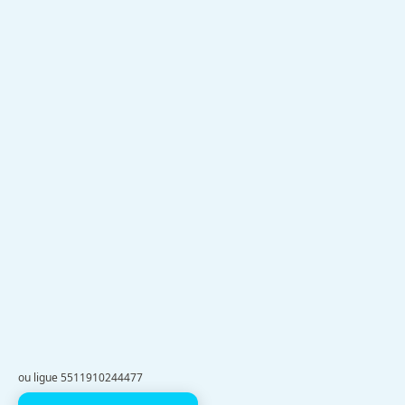
ou ligue 5511910244477